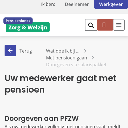
Ik ben:
Deelnemer
Werkgever
Inl
og
ge
Terug
Wat doe ik bij ...
n
Met pensioen gaan
Doorgeven via salarispakket
Uw medewerker gaat met
pensioen
Doorgeven aan PFZW
Als uw medewerker volledig met pensioen gaat, meldt