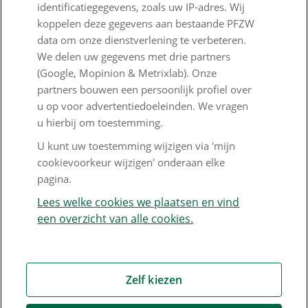
identificatiegegevens, zoals uw IP-adres. Wij
Responsible disclosure
koppelen deze gegevens aan bestaande PFZW
data om onze dienstverlening te verbeteren.
Digitale toegankelijkheid
We delen uw gegevens met drie partners
Goed Bezig
(Google, Mopinion & Metrixlab). Onze
partners bouwen een persoonlijk profiel over
u op voor advertentiedoeleinden. We vragen
Werkgeversdesk
u hierbij om toestemming.
Veelgestelde vragen
U kunt uw toestemming wijzigen via 'mijn
cookievoorkeur wijzigen' onderaan elke
Inloggen met eHerkenning
pagina.
Wat is Mijn Organisatie?
Lees welke cookies we plaatsen en vind
een overzicht van alle cookies.
Nieuwsbrief werkgevers
Klachtenregeling
Contact
Zelf kiezen