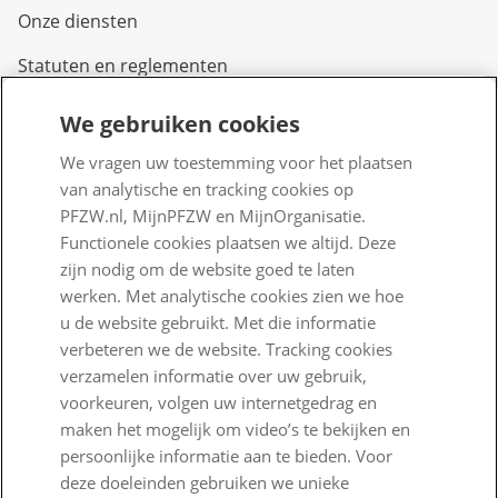
Onze diensten
Statuten en reglementen
We gebruiken cookies
Over PFZW
We vragen uw toestemming voor het plaatsen
Wij zijn PFZW
van analytische en tracking cookies op
Beleggen voor een goed pensioen
PFZW.nl, MijnPFZW en MijnOrganisatie.
Functionele cookies plaatsen we altijd. Deze
Nieuwe regels voor pensioen
zijn nodig om de website goed te laten
werken. Met analytische cookies zien we hoe
Zo staan we ervoor
u de website gebruikt. Met die informatie
Nieuws
verbeteren we de website. Tracking cookies
verzamelen informatie over uw gebruik,
Voor de pers
voorkeuren, volgen uw internetgedrag en
maken het mogelijk om video’s te bekijken en
PFZW Dichtbij
persoonlijke informatie aan te bieden. Voor
Werken bij PFZW
deze doeleinden gebruiken we unieke