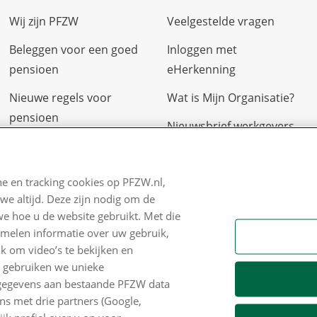
Wij zijn PFZW
Veelgestelde vragen
Beleggen voor een goed
Inloggen met
pensioen
eHerkenning
Nieuwe regels voor
Wat is Mijn Organisatie?
pensioen
Nieuwsbrief werkgevers
Zo staan we ervoor
Klachtenregeling
Nieuws
Contact
e en tracking cookies op PFZW.nl,
we altijd. Deze zijn nodig om de
Voor de pers
we hoe u de website gebruikt. Met die
PFZW Dichtbij
amelen informatie over uw gebruik,
k om video’s te bekijken en
Werken bij PFZW
n gebruiken we unieke
e gegevens aan bestaande PFZW data
Responsible disclosure
s met drie partners (Google,
Digitale toegankelijkheid