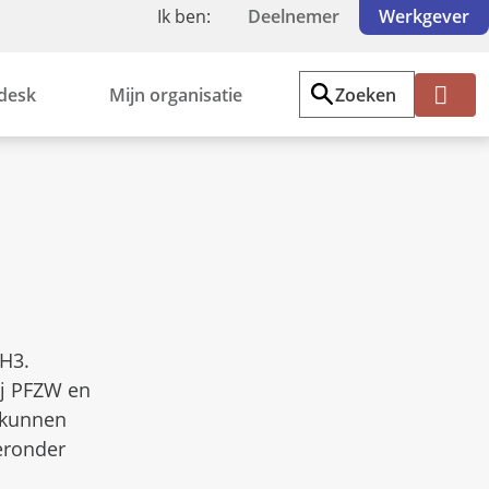
Ik ben:
Deelnemer
Werkgever
desk
Mijn organisatie
Zoeken
Inl
og
ge
n
H3.
ij PFZW en
 kunnen
eronder