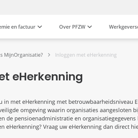
emie en factuur
Over PFZW
Werkgevers
is MijnOrganisatie?
Inloggen met eHerkenning
et eHerkenning
 u in met eHerkenning met betrouwbaarheidsniveau E
veiligde omgeving waarin organisaties aangesloten b
en de pensioenadministratie en organisatiegegevens
en eHerkenning? Vraag uw eHerkenning dan direct hi