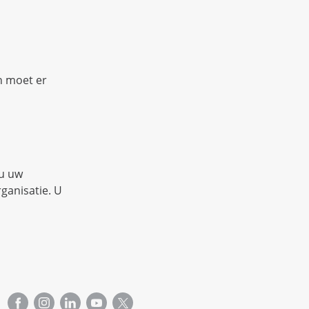
n moet er
 u uw
ganisatie. U