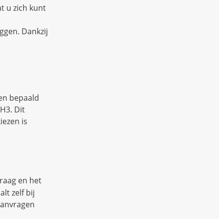
t u zich kunt
ggen. Dankzij
een bepaald
H3. Dit
iezen is
raag en het
t zelf bij
aanvragen