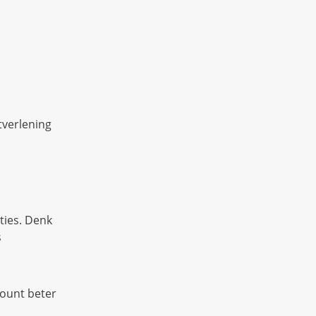
tverlening
ties. Denk
s
count beter