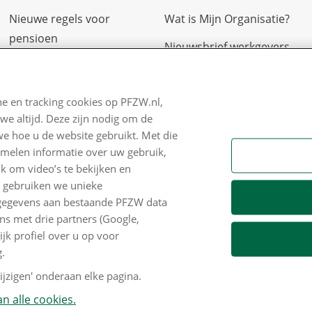
Nieuwe regels voor
Wat is Mijn Organisatie?
pensioen
Nieuwsbrief werkgevers
Zo staan we ervoor
Klachtenregeling
Nieuws
Contact
e en tracking cookies op PFZW.nl,
we altijd. Deze zijn nodig om de
Voor de pers
we hoe u de website gebruikt. Met die
PFZW Dichtbij
amelen informatie over uw gebruik,
k om video’s te bekijken en
Werken bij PFZW
n gebruiken we unieke
e gegevens aan bestaande PFZW data
Responsible disclosure
s met drie partners (Google,
Digitale toegankelijkheid
k profiel over u op voor
.
Goed Bezig
jzigen' onderaan elke pagina.
n alle cookies.
 copyright
Privacy en cookies
Mijn cookievoorkeu