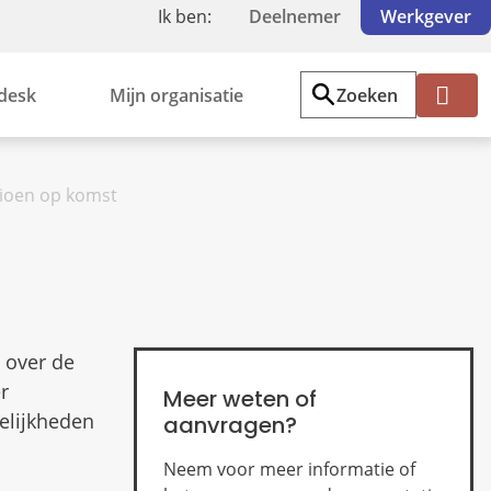
Ik ben:
Deelnemer
Werkgever
desk
Mijn organisatie
Zoeken
Inl
og
ge
ioen op komst
n
 over de
r
Meer weten of
elijkheden
aanvragen?
Neem voor meer informatie of