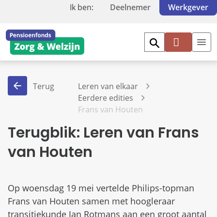
Ik ben:
Deelnemer
Werkgever
Inl
og
ge
Terug
Leren van elkaar
n
Eerdere edities
Frans van Houten
Terugblik: Leren van Frans
van Houten
Op woensdag 19 mei vertelde Philips-topman
Frans van Houten samen met hoogleraar
transitiekunde Jan Rotmans aan een groot aantal