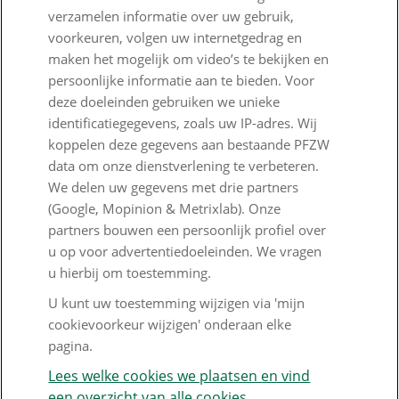
verzamelen informatie over uw gebruik,
Voor de pers
voorkeuren, volgen uw internetgedrag en
maken het mogelijk om video’s te bekijken en
PFZW Dichtbij
persoonlijke informatie aan te bieden. Voor
deze doeleinden gebruiken we unieke
Werken bij PFZW
identificatiegegevens, zoals uw IP-adres. Wij
Responsible disclosure
koppelen deze gegevens aan bestaande PFZW
data om onze dienstverlening te verbeteren.
Digitale toegankelijkheid
We delen uw gegevens met drie partners
(Google, Mopinion & Metrixlab). Onze
Goed Bezig
partners bouwen een persoonlijk profiel over
u op voor advertentiedoeleinden. We vragen
Werkgeversdesk
u hierbij om toestemming.
Veelgestelde vragen
U kunt uw toestemming wijzigen via 'mijn
cookievoorkeur wijzigen' onderaan elke
Inloggen met eHerkenning
pagina.
Wat is Mijn Organisatie?
Lees welke cookies we plaatsen en vind
een overzicht van alle cookies.