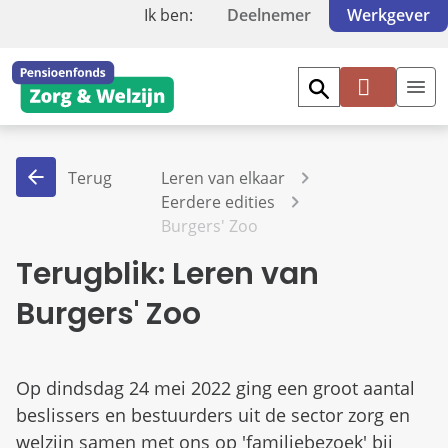
Ik ben:
Deelnemer
Werkgever
Inl
og
ge
Terug
Leren van elkaar
n
Eerdere edities
Burgers' Zoo
Terugblik: Leren van
Burgers' Zoo
Op dindsdag 24 mei 2022 ging een groot aantal
beslissers en bestuurders uit de sector zorg en
welzijn samen met ons op 'familiebezoek' bij