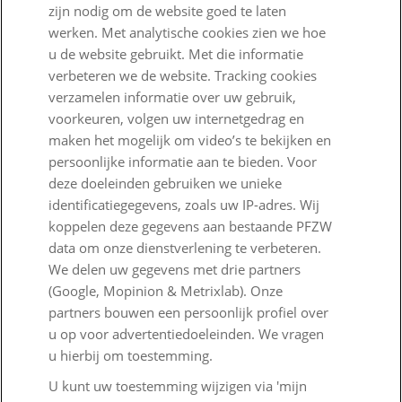
Nieuwe regels voor pensioen
zijn nodig om de website goed te laten
werken. Met analytische cookies zien we hoe
Zo staan we ervoor
u de website gebruikt. Met die informatie
verbeteren we de website. Tracking cookies
Nieuws
verzamelen informatie over uw gebruik,
Voor de pers
voorkeuren, volgen uw internetgedrag en
maken het mogelijk om video’s te bekijken en
PFZW Dichtbij
persoonlijke informatie aan te bieden. Voor
deze doeleinden gebruiken we unieke
Werken bij PFZW
identificatiegegevens, zoals uw IP-adres. Wij
Responsible disclosure
koppelen deze gegevens aan bestaande PFZW
data om onze dienstverlening te verbeteren.
Digitale toegankelijkheid
We delen uw gegevens met drie partners
(Google, Mopinion & Metrixlab). Onze
Goed Bezig
partners bouwen een persoonlijk profiel over
u op voor advertentiedoeleinden. We vragen
Werkgeversdesk
u hierbij om toestemming.
Veelgestelde vragen
U kunt uw toestemming wijzigen via 'mijn