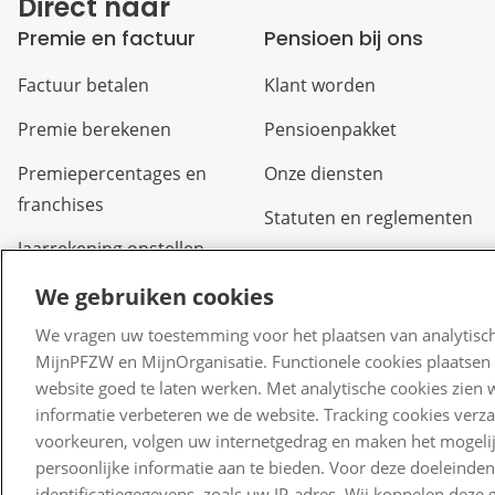
Direct naar
Premie en factuur
Pensioen bij ons
Factuur betalen
Klant worden
Premie berekenen
Pensioenpakket
Premiepercentages en
Onze diensten
franchises
Statuten en reglementen
Jaarrekening opstellen
We gebruiken cookies
We vragen uw toestemming voor het plaatsen van analytisch
MijnPFZW en MijnOrganisatie. Functionele cookies plaatsen 
website goed te laten werken. Met analytische cookies zien 
informatie verbeteren we de website. Tracking cookies verz
voorkeuren, volgen uw internetgedrag en maken het mogelij
persoonlijke informatie aan te bieden. Voor deze doeleinde
identificatiegegevens, zoals uw IP-adres. Wij koppelen dez