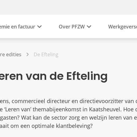
emie en factuur
Over PFZW
Werkgevers
re edities
De Efteling
Leren van de Efteling
ns, commercieel directeur en directievoorzitter van d
e ‘Leren van’ themabijeenkomst in Kaatsheuvel. Hoe o
gasten? Wat kan de sector zorg en welzijn leren van 
raait om een optimale klantbeleving?