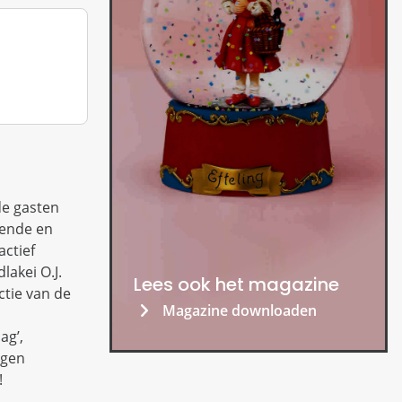
de gasten
kende en
ctief
lakei O.J.
Lees ook het magazine
ctie van de
Magazine downloaden
ag’,
igen
!