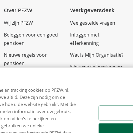
Over PFZW
Werkgeversdesk
Wij zijn PFZW
Veelgestelde vragen
Beleggen voor een goed
Inloggen met
pensioen
eHerkenning
Nieuwe regels voor
Wat is Mijn Organisatie?
pensioen
Nieuwsbrief werkgevers
Zo staan we ervoor
Klachtenregeling
Nieuws
e en tracking cookies op PFZW.nl,
Contact
we altijd. Deze zijn nodig om de
Voor de pers
we hoe u de website gebruikt. Met die
PFZW Dichtbij
amelen informatie over uw gebruik,
k om video’s te bekijken en
Werken bij PFZW
n gebruiken we unieke
e gegevens aan bestaande PFZW data